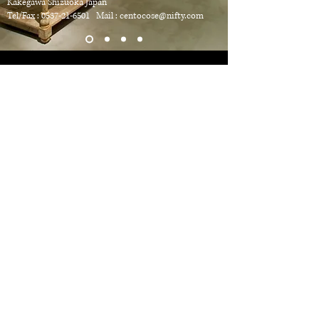
Kakegawa
Shizuoka Japan
Tel/Fax :
0537-21-6501
Mail :
centocose@nifty.com