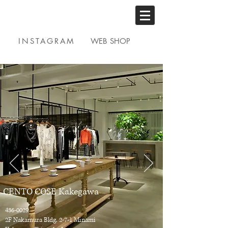
INSTAGRAM
WEB SHOP
CENTO COSE Kakegawa
436-0029
2F Nakamura Bldg. 2-7-1 Minami